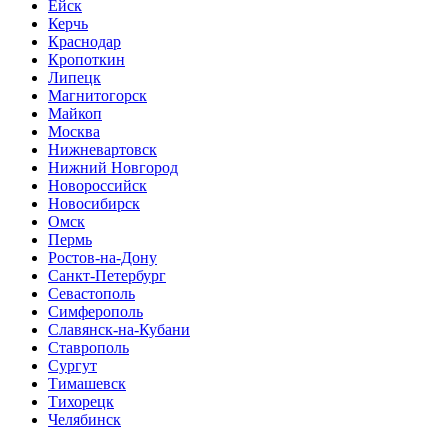
Ейск
Керчь
Краснодар
Кропоткин
Липецк
Магнитогорск
Майкоп
Москва
Нижневартовск
Нижний Новгород
Новороссийск
Новосибирск
Омск
Пермь
Ростов-на-Дону
Санкт-Петербург
Севастополь
Симферополь
Славянск-на-Кубани
Ставрополь
Сургут
Тимашевск
Тихорецк
Челябинск