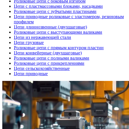
Роликовые цепи с боковым изгибом
Цепи с пластмассовыми блоками, насадками
Роликовые цепи с зубчатыми пластинами
Цепи приводные роликовые с эластомером, резиновым
профилем
Цепи длиннозвенные (двухшаговые)
Роликовые цепи с выступающими валиками
Цепи из нержавеющей стали
Цепи грузовые
Роликовые цепи с прямым контуром пластин
Цепи конвейерные (двухшаговые)
Роликовые цепи с полными валиками
Роликовые цепи с прикреплениями
Цепи сельскохозяйственные
Цепи приводные