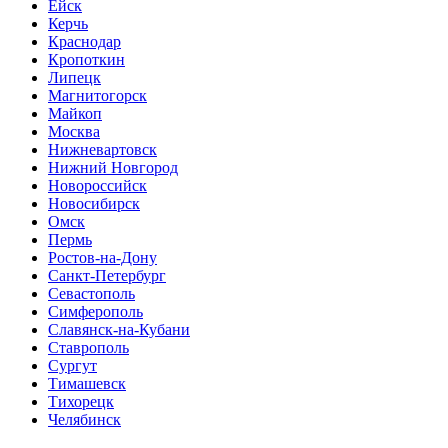
Ейск
Керчь
Краснодар
Кропоткин
Липецк
Магнитогорск
Майкоп
Москва
Нижневартовск
Нижний Новгород
Новороссийск
Новосибирск
Омск
Пермь
Ростов-на-Дону
Санкт-Петербург
Севастополь
Симферополь
Славянск-на-Кубани
Ставрополь
Сургут
Тимашевск
Тихорецк
Челябинск