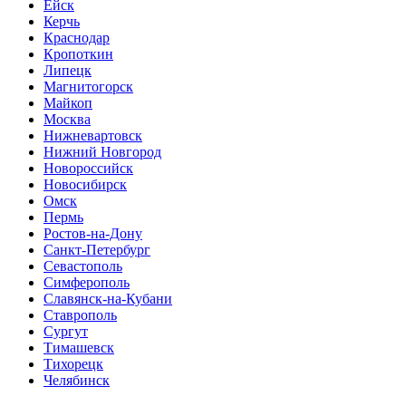
Ейск
Керчь
Краснодар
Кропоткин
Липецк
Магнитогорск
Майкоп
Москва
Нижневартовск
Нижний Новгород
Новороссийск
Новосибирск
Омск
Пермь
Ростов-на-Дону
Санкт-Петербург
Севастополь
Симферополь
Славянск-на-Кубани
Ставрополь
Сургут
Тимашевск
Тихорецк
Челябинск