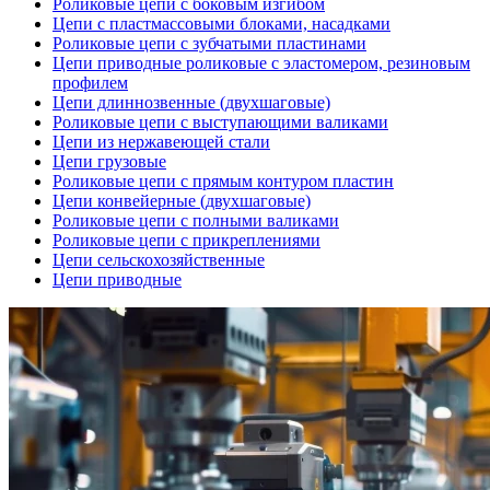
Роликовые цепи с боковым изгибом
Цепи с пластмассовыми блоками, насадками
Роликовые цепи с зубчатыми пластинами
Цепи приводные роликовые с эластомером, резиновым
профилем
Цепи длиннозвенные (двухшаговые)
Роликовые цепи с выступающими валиками
Цепи из нержавеющей стали
Цепи грузовые
Роликовые цепи с прямым контуром пластин
Цепи конвейерные (двухшаговые)
Роликовые цепи с полными валиками
Роликовые цепи с прикреплениями
Цепи сельскохозяйственные
Цепи приводные