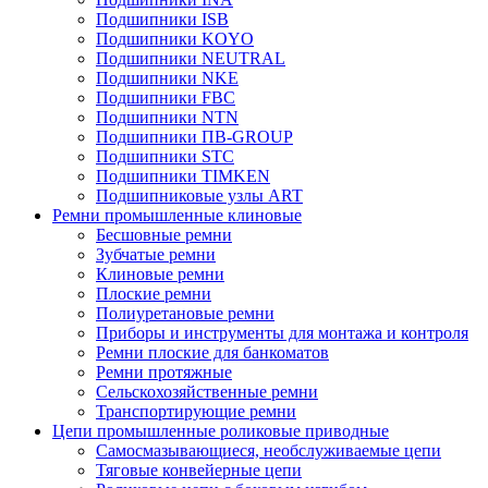
Подшипники ISB
Подшипники KOYO
Подшипники NEUTRAL
Подшипники NKE
Подшипники FBC
Подшипники NTN
Подшипники ПВ-GROUP
Подшипники STC
Подшипники TIMKEN
Подшипниковые узлы ART
Ремни промышленные клиновые
Бесшовные ремни
Зубчатые ремни
Клиновые ремни
Плоские ремни
Полиуретановые ремни
Приборы и инструменты для монтажа и контроля
Ремни плоские для банкоматов
Ремни протяжные
Сельскохозяйственные ремни
Транспортирующие ремни
Цепи промышленные роликовые приводные
Самосмазывающиеся, необслуживаемые цепи
Тяговые конвейерные цепи