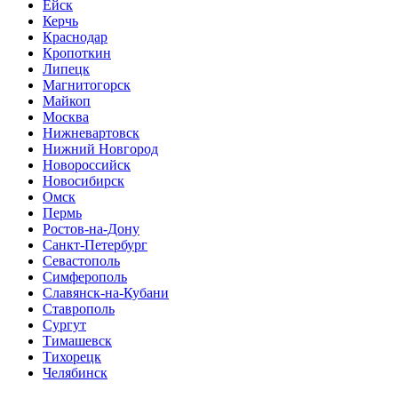
Ейск
Керчь
Краснодар
Кропоткин
Липецк
Магнитогорск
Майкоп
Москва
Нижневартовск
Нижний Новгород
Новороссийск
Новосибирск
Омск
Пермь
Ростов-на-Дону
Санкт-Петербург
Севастополь
Симферополь
Славянск-на-Кубани
Ставрополь
Сургут
Тимашевск
Тихорецк
Челябинск