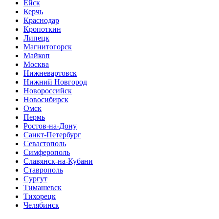
Ейск
Керчь
Краснодар
Кропоткин
Липецк
Магнитогорск
Майкоп
Москва
Нижневартовск
Нижний Новгород
Новороссийск
Новосибирск
Омск
Пермь
Ростов-на-Дону
Санкт-Петербург
Севастополь
Симферополь
Славянск-на-Кубани
Ставрополь
Сургут
Тимашевск
Тихорецк
Челябинск