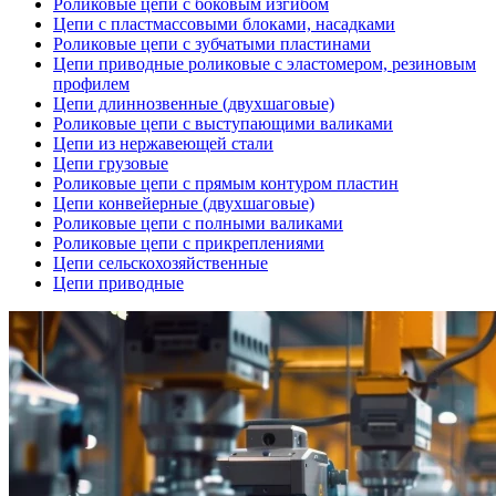
Роликовые цепи с боковым изгибом
Цепи с пластмассовыми блоками, насадками
Роликовые цепи с зубчатыми пластинами
Цепи приводные роликовые с эластомером, резиновым
профилем
Цепи длиннозвенные (двухшаговые)
Роликовые цепи с выступающими валиками
Цепи из нержавеющей стали
Цепи грузовые
Роликовые цепи с прямым контуром пластин
Цепи конвейерные (двухшаговые)
Роликовые цепи с полными валиками
Роликовые цепи с прикреплениями
Цепи сельскохозяйственные
Цепи приводные