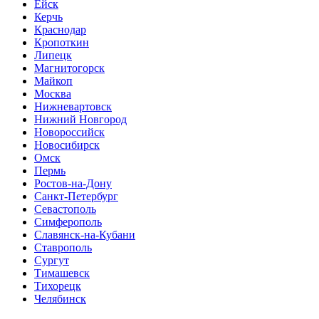
Ейск
Керчь
Краснодар
Кропоткин
Липецк
Магнитогорск
Майкоп
Москва
Нижневартовск
Нижний Новгород
Новороссийск
Новосибирск
Омск
Пермь
Ростов-на-Дону
Санкт-Петербург
Севастополь
Симферополь
Славянск-на-Кубани
Ставрополь
Сургут
Тимашевск
Тихорецк
Челябинск