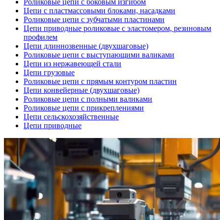
Роликовые цепи с боковым изгибом
Цепи с пластмассовыми блоками, насадками
Роликовые цепи с зубчатыми пластинами
Цепи приводные роликовые с эластомером, резиновым
профилем
Цепи длиннозвенные (двухшаговые)
Роликовые цепи с выступающими валиками
Цепи из нержавеющей стали
Цепи грузовые
Роликовые цепи с прямым контуром пластин
Цепи конвейерные (двухшаговые)
Роликовые цепи с полными валиками
Роликовые цепи с прикреплениями
Цепи сельскохозяйственные
Цепи приводные