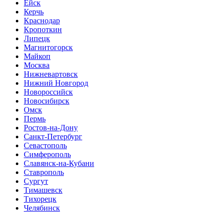
Ейск
Керчь
Краснодар
Кропоткин
Липецк
Магнитогорск
Майкоп
Москва
Нижневартовск
Нижний Новгород
Новороссийск
Новосибирск
Омск
Пермь
Ростов-на-Дону
Санкт-Петербург
Севастополь
Симферополь
Славянск-на-Кубани
Ставрополь
Сургут
Тимашевск
Тихорецк
Челябинск