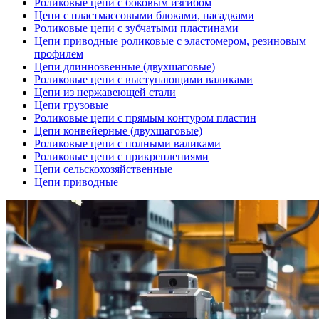
Роликовые цепи с боковым изгибом
Цепи с пластмассовыми блоками, насадками
Роликовые цепи с зубчатыми пластинами
Цепи приводные роликовые с эластомером, резиновым
профилем
Цепи длиннозвенные (двухшаговые)
Роликовые цепи с выступающими валиками
Цепи из нержавеющей стали
Цепи грузовые
Роликовые цепи с прямым контуром пластин
Цепи конвейерные (двухшаговые)
Роликовые цепи с полными валиками
Роликовые цепи с прикреплениями
Цепи сельскохозяйственные
Цепи приводные