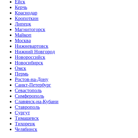
Ейск
Керчь
Краснодар
Кропоткин
Липецк
Магнитогорск
Майкоп
Москва
Нижневартовск
Нижний Новгород
Новороссийск
Новосибирск
Омск
Пермь
Ростов-на-Дону
Санкт-Петербург
Севастополь
Симферополь
Славянск-на-Кубани
Ставрополь
Сургут
Тимашевск
Тихорецк
Челябинск