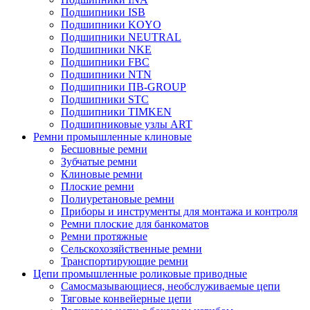
Подшипники ISB
Подшипники KOYO
Подшипники NEUTRAL
Подшипники NKE
Подшипники FBC
Подшипники NTN
Подшипники ПВ-GROUP
Подшипники STC
Подшипники TIMKEN
Подшипниковые узлы ART
Ремни промышленные клиновые
Бесшовные ремни
Зубчатые ремни
Клиновые ремни
Плоские ремни
Полиуретановые ремни
Приборы и инструменты для монтажа и контроля
Ремни плоские для банкоматов
Ремни протяжные
Сельскохозяйственные ремни
Транспортирующие ремни
Цепи промышленные роликовые приводные
Самосмазывающиеся, необслуживаемые цепи
Тяговые конвейерные цепи