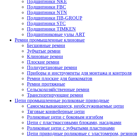
Подшипники NKE
Подшипники FBC
Подшипники NTN
Подшипники ПВ-GROUP
Подшипники STC
Подшипники TIMKEN
Подшипниковые узлы ART
Ремни промышленные клиновые
Бесшовные ремни
Зубчатые ремни
Клиновые ремни
Плоские ремни
Полиуретановые ремни
Приборы и инструменты для монтажа и контроля
Ремни плоские для банкоматов
Ремни протяжные
Сельскохозяйственные ремни
Транспортирующие ремни
Цепи промышленные роликовые приводные
Самосмазывающиеся, необслуживаемые цепи
Тяговые конвейерные цепи
Роликовые цепи с боковым изгибом
Цепи с пластмассовыми блоками, насадками
Роликовые цепи с зубчатыми пластинами
Цепи приводные роликовые с эластомером, резин