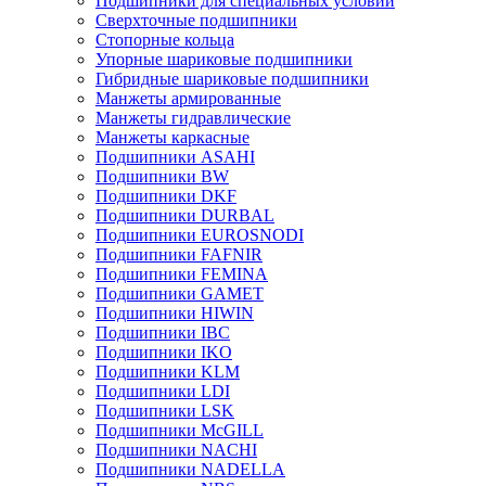
Подшипники для специальных условий
Сверхточные подшипники
Стопорные кольца
Упорные шариковые подшипники
Гибридные шариковые подшипники
Манжеты армированные
Манжеты гидравлические
Манжеты каркасные
Подшипники ASAHI
Подшипники BW
Подшипники DKF
Подшипники DURBAL
Подшипники EUROSNODI
Подшипники FAFNIR
Подшипники FEMINA
Подшипники GAMET
Подшипники HIWIN
Подшипники IBC
Подшипники IKO
Подшипники KLM
Подшипники LDI
Подшипники LSK
Подшипники McGILL
Подшипники NACHI
Подшипники NADELLA