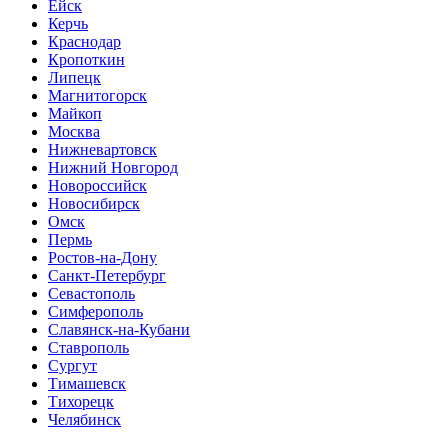
Ейск
Керчь
Краснодар
Кропоткин
Липецк
Магнитогорск
Майкоп
Москва
Нижневартовск
Нижний Новгород
Новороссийск
Новосибирск
Омск
Пермь
Ростов-на-Дону
Санкт-Петербург
Севастополь
Симферополь
Славянск-на-Кубани
Ставрополь
Сургут
Тимашевск
Тихорецк
Челябинск