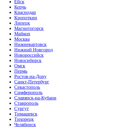
Ейск
Керчь
Краснодар
Кропоткин
Липецк
Магнитогорск
Майкоп
Москва
Нижневартовск
Нижний Новгород
Новороссийск
Новосибирск
Омск
Пермь
Ростов-на-Дону
Санкт-Петербург
Севастополь
Симферополь
Славянск-на-Кубани
Ставрополь
Сургут
Тимашевск
Тихорецк
Челябинск