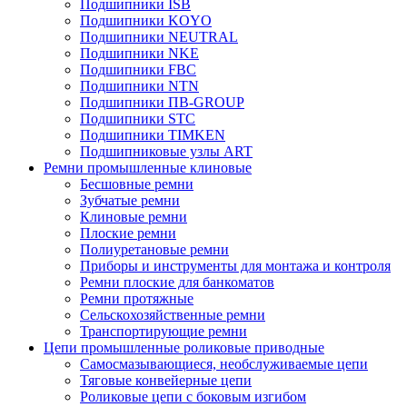
Подшипники ISB
Подшипники KOYO
Подшипники NEUTRAL
Подшипники NKE
Подшипники FBC
Подшипники NTN
Подшипники ПВ-GROUP
Подшипники STC
Подшипники TIMKEN
Подшипниковые узлы ART
Ремни промышленные клиновые
Бесшовные ремни
Зубчатые ремни
Клиновые ремни
Плоские ремни
Полиуретановые ремни
Приборы и инструменты для монтажа и контроля
Ремни плоские для банкоматов
Ремни протяжные
Сельскохозяйственные ремни
Транспортирующие ремни
Цепи промышленные роликовые приводные
Самосмазывающиеся, необслуживаемые цепи
Тяговые конвейерные цепи
Роликовые цепи с боковым изгибом