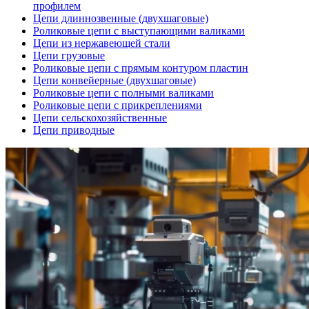
профилем
Цепи длиннозвенные (двухшаговые)
Роликовые цепи с выступающими валиками
Цепи из нержавеющей стали
Цепи грузовые
Роликовые цепи с прямым контуром пластин
Цепи конвейерные (двухшаговые)
Роликовые цепи с полными валиками
Роликовые цепи с прикреплениями
Цепи сельскохозяйственные
Цепи приводные