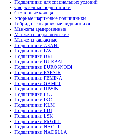
Подшипники для специальных условий
Сверхточные подшипники
Стопорные кольца
Упорные шариковые подшипники
Гибридные шариковые подшипники
Манжеты армированные
Манжеты гидравлические
Манжеты каркасные
Подшипники ASAHI
Подшипники BW
Подшипники DKF
Подшипники DURBAL
Подшипники EUROSNODI
Подшипники FAFNIR
Подшипники FEMINA
Подшипники GAMET
Подшипники HIWIN
Подшипники IBC
Подшипники IKO
Подшипники KLM
Подшипники LDI
Подшипники LSK
Подшипники McGILL
Подшипники NACHI
Подшипники NADELLA