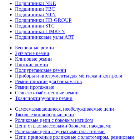
Подшипники NKE
Подшипники FBC
Подшипники NTN
Подшипники ПВ-GROUP
Подшипники STC
Подшипники TIMKEN
Подшипниковые узлы ART
Бесшовные ремни
Зубчатые ремни
Клиновые ремни
Плоские ремни
Полиуретановые ремни
Приборы и инструменты для монтажа и контроля
Ремни плоские для банкоматов
Ремни протяжные
Сельскохозяйственные ремни
Транспортирующие ремни
Самосмазывающиеся, необслуживаемые цепи
Тяговые конвейерные цепи
Роликовые цепи с боковым изгибом
Цепи с пластмассовыми блоками, насадками
Роликовые цепи с зубчатыми пластинами
Цепи приводные роликовые с эластомером, резиновым