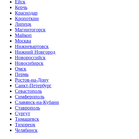
Ейск
Керчь
Краснодар
Кропоткин
Липецк
Магнитогорск
Майкоп
Москва
Нижневартовск
Нижний Новгород
Новороссийск
Новосибирск
Омск
Пермь
Ростов-на-Дону
Санкт-Петербург
Севастополь
Симферополь
Славянск-на-Кубани
Ставрополь
Сургут
Тимашевск
Тихорецк
Челябинск