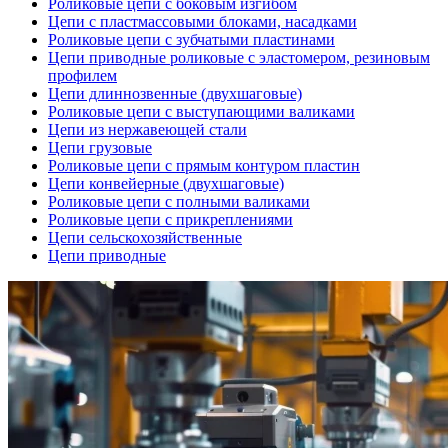
Роликовые цепи с боковым изгибом
Цепи с пластмассовыми блоками, насадками
Роликовые цепи с зубчатыми пластинами
Цепи приводные роликовые с эластомером, резиновым
профилем
Цепи длиннозвенные (двухшаговые)
Роликовые цепи с выступающими валиками
Цепи из нержавеющей стали
Цепи грузовые
Роликовые цепи с прямым контуром пластин
Цепи конвейерные (двухшаговые)
Роликовые цепи с полными валиками
Роликовые цепи с прикреплениями
Цепи сельскохозяйственные
Цепи приводные