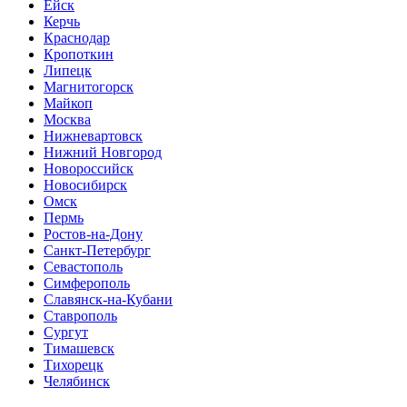
Ейск
Керчь
Краснодар
Кропоткин
Липецк
Магнитогорск
Майкоп
Москва
Нижневартовск
Нижний Новгород
Новороссийск
Новосибирск
Омск
Пермь
Ростов-на-Дону
Санкт-Петербург
Севастополь
Симферополь
Славянск-на-Кубани
Ставрополь
Сургут
Тимашевск
Тихорецк
Челябинск