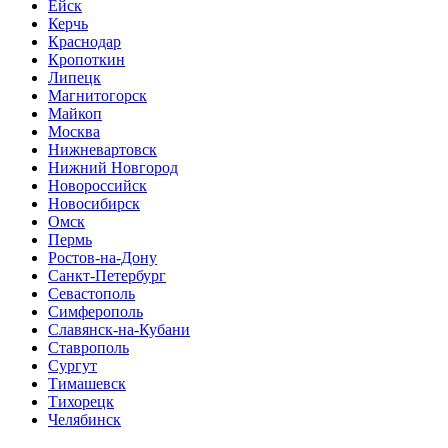
Ейск
Керчь
Краснодар
Кропоткин
Липецк
Магнитогорск
Майкоп
Москва
Нижневартовск
Нижний Новгород
Новороссийск
Новосибирск
Омск
Пермь
Ростов-на-Дону
Санкт-Петербург
Севастополь
Симферополь
Славянск-на-Кубани
Ставрополь
Сургут
Тимашевск
Тихорецк
Челябинск