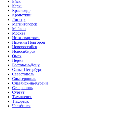
Ейск
Керчь
Краснодар
Кропоткин
Липецк
Магнитогорск
Майкоп
Москва
Нижневартовск
Нижний Новгород
Новороссийск
Новосибирск
Омск
Пермь
Ростов-на-Дону
Санкт-Петербург
Севастополь
Симферополь
Славянск-на-Кубани
Ставрополь
Сургут
Тимашевск
Тихорецк
Челябинск