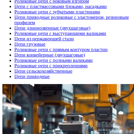
Роликовые цепи с боковым изгибом
Цепи с пластмассовыми блоками, насадками
Роликовые цепи с зубчатыми пластинами
Цепи приводные роликовые с эластомером, резиновым
профилем
Цепи длиннозвенные (двухшаговые)
Роликовые цепи с выступающими валиками
Цепи из нержавеющей стали
Цепи грузовые
Роликовые цепи с прямым контуром пластин
Цепи конвейерные (двухшаговые)
Роликовые цепи с полными валиками
Роликовые цепи с прикреплениями
Цепи сельскохозяйственные
Цепи приводные