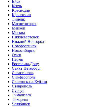
Ейск
Керчь
Краснодар
Кропоткин
Липецк
Магнитогорск
Майкоп
Москва
Нижневартовск
Нижний Новгород
Новороссийск
Новосибирск
Омск
Пермь
Ростов-на-Дону
Санкт-Петербург
Севастополь
Симферополь
Славянск-на-Кубани
Ставрополь
Сургут
Тимашевск
Тихорецк
Челябинск