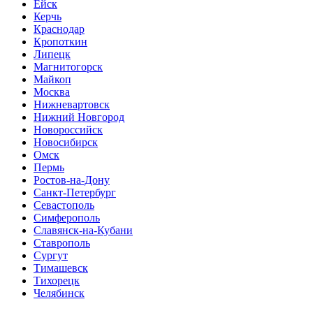
Ейск
Керчь
Краснодар
Кропоткин
Липецк
Магнитогорск
Майкоп
Москва
Нижневартовск
Нижний Новгород
Новороссийск
Новосибирск
Омск
Пермь
Ростов-на-Дону
Санкт-Петербург
Севастополь
Симферополь
Славянск-на-Кубани
Ставрополь
Сургут
Тимашевск
Тихорецк
Челябинск