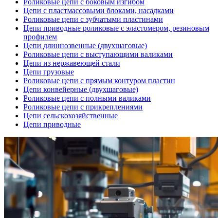
Роликовые цепи с боковым изгибом
Цепи с пластмассовыми блоками, насадками
Роликовые цепи с зубчатыми пластинами
Цепи приводные роликовые с эластомером, резиновым
профилем
Цепи длиннозвенные (двухшаговые)
Роликовые цепи с выступающими валиками
Цепи из нержавеющей стали
Цепи грузовые
Роликовые цепи с прямым контуром пластин
Цепи конвейерные (двухшаговые)
Роликовые цепи с полными валиками
Роликовые цепи с прикреплениями
Цепи сельскохозяйственные
Цепи приводные