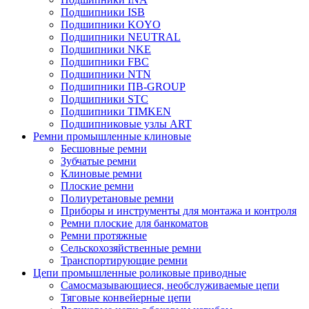
Подшипники ISB
Подшипники KOYO
Подшипники NEUTRAL
Подшипники NKE
Подшипники FBC
Подшипники NTN
Подшипники ПВ-GROUP
Подшипники STC
Подшипники TIMKEN
Подшипниковые узлы ART
Ремни промышленные клиновые
Бесшовные ремни
Зубчатые ремни
Клиновые ремни
Плоские ремни
Полиуретановые ремни
Приборы и инструменты для монтажа и контроля
Ремни плоские для банкоматов
Ремни протяжные
Сельскохозяйственные ремни
Транспортирующие ремни
Цепи промышленные роликовые приводные
Самосмазывающиеся, необслуживаемые цепи
Тяговые конвейерные цепи