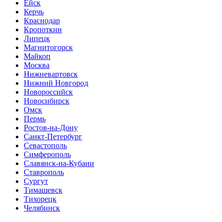
Ейск
Керчь
Краснодар
Кропоткин
Липецк
Магнитогорск
Майкоп
Москва
Нижневартовск
Нижний Новгород
Новороссийск
Новосибирск
Омск
Пермь
Ростов-на-Дону
Санкт-Петербург
Севастополь
Симферополь
Славянск-на-Кубани
Ставрополь
Сургут
Тимашевск
Тихорецк
Челябинск