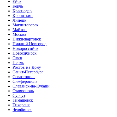
Ейск
Керчь
Краснодар
Кропоткин
Липецк
Магнитогорск
Майкоп
Москва
Нижневартовск
Нижний Новгород
Новороссийск
Новосибирск
Омск
Пермь
Ростов-на-Дону
Санкт-Петербург
Севастополь
Симферополь
Славянск-на-Кубани
Ставрополь
Сургут
Тимашевск
Тихорецк
Челябинск