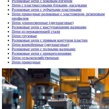
Роликовые цепи с боковым изгибом
Цепи с пластмассовыми блоками, насадками
Роликовые цепи с зубчатыми пластинами
Цепи приводные роликовые с эластомером, резиновым
профилем
Цепи длиннозвенные (двухшаговые)
Роликовые цепи с выступающими валиками
Цепи из нержавеющей стали
Цепи грузовые
Роликовые цепи с прямым контуром пластин
Цепи конвейерные (двухшаговые)
Роликовые цепи с полными валиками
Роликовые цепи с прикреплениями
Цепи сельскохозяйственные
Цепи приводные