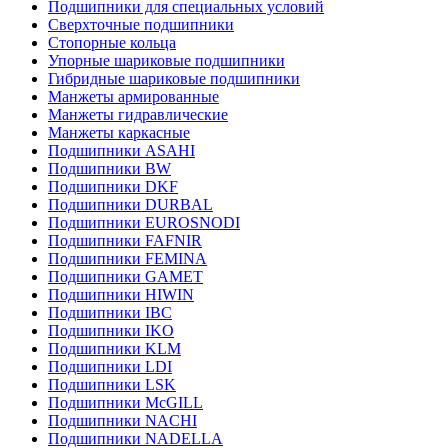
Подшипники для специальных условий
Сверхточные подшипники
Стопорные кольца
Упорные шариковые подшипники
Гибридные шариковые подшипники
Манжеты армированные
Манжеты гидравлические
Манжеты каркасные
Подшипники ASAHI
Подшипники BW
Подшипники DKF
Подшипники DURBAL
Подшипники EUROSNODI
Подшипники FAFNIR
Подшипники FEMINA
Подшипники GAMET
Подшипники HIWIN
Подшипники IBC
Подшипники IKO
Подшипники KLM
Подшипники LDI
Подшипники LSK
Подшипники McGILL
Подшипники NACHI
Подшипники NADELLA