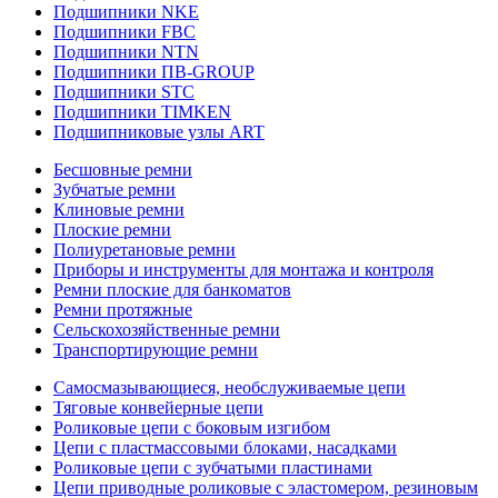
Подшипники NKE
Подшипники FBC
Подшипники NTN
Подшипники ПВ-GROUP
Подшипники STC
Подшипники TIMKEN
Подшипниковые узлы ART
Бесшовные ремни
Зубчатые ремни
Клиновые ремни
Плоские ремни
Полиуретановые ремни
Приборы и инструменты для монтажа и контроля
Ремни плоские для банкоматов
Ремни протяжные
Сельскохозяйственные ремни
Транспортирующие ремни
Самосмазывающиеся, необслуживаемые цепи
Тяговые конвейерные цепи
Роликовые цепи с боковым изгибом
Цепи с пластмассовыми блоками, насадками
Роликовые цепи с зубчатыми пластинами
Цепи приводные роликовые с эластомером, резиновым