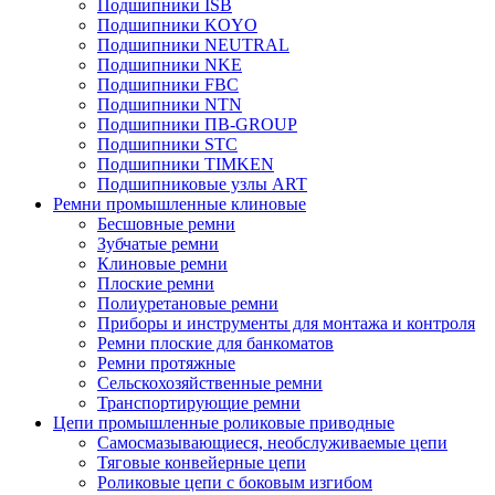
Подшипники ISB
Подшипники KOYO
Подшипники NEUTRAL
Подшипники NKE
Подшипники FBC
Подшипники NTN
Подшипники ПВ-GROUP
Подшипники STC
Подшипники TIMKEN
Подшипниковые узлы ART
Ремни промышленные клиновые
Бесшовные ремни
Зубчатые ремни
Клиновые ремни
Плоские ремни
Полиуретановые ремни
Приборы и инструменты для монтажа и контроля
Ремни плоские для банкоматов
Ремни протяжные
Сельскохозяйственные ремни
Транспортирующие ремни
Цепи промышленные роликовые приводные
Самосмазывающиеся, необслуживаемые цепи
Тяговые конвейерные цепи
Роликовые цепи с боковым изгибом