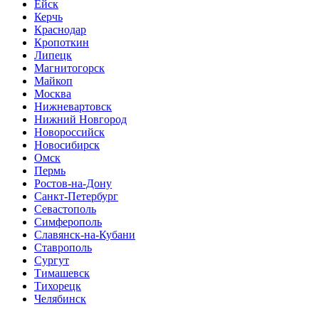
Ейск
Керчь
Краснодар
Кропоткин
Липецк
Магнитогорск
Майкоп
Москва
Нижневартовск
Нижний Новгород
Новороссийск
Новосибирск
Омск
Пермь
Ростов-на-Дону
Санкт-Петербург
Севастополь
Симферополь
Славянск-на-Кубани
Ставрополь
Сургут
Тимашевск
Тихорецк
Челябинск