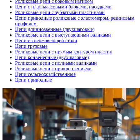
Роликовые цепи с боковым изгибом
Цепи с пластмассовыми блоками, насадками
Роликовые цепи с зубчатыми пластинами
Цепи приводные роликовые с эластомером, резиновым
профилем
Цепи длиннозвенные (двухшаговые)
Роликовые цепи с выступающими валиками
Цепи из нержавеющей стали
Цепи грузовые
Роликовые цепи с прямым контуром пластин
Цепи конвейерные (двухшаговые)
Роликовые цепи с полными валиками
Роликовые цепи с прикреплениями
Цепи сельскохозяйственные
Цепи приводные