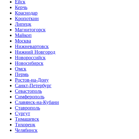
Ейск
Керчь
Краснодар
Кропоткин
Липецк
Магнитогорск
Майкоп
Москва
Нижневартовск
Нижний Новгород
Новороссийск
Новосибирск
Омск
Пермь
Ростов-на-Дону
Санкт-Петербург
Севастополь
Симферополь
Славянск-на-Кубани
Ставрополь
Сургут
Тимашевск
Тихорецк
Челябинск