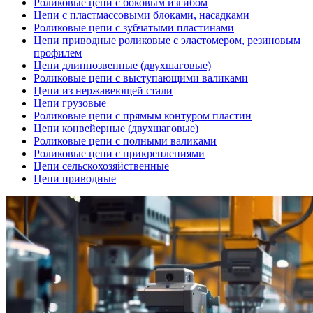
Роликовые цепи с боковым изгибом
Цепи с пластмассовыми блоками, насадками
Роликовые цепи с зубчатыми пластинами
Цепи приводные роликовые с эластомером, резиновым
профилем
Цепи длиннозвенные (двухшаговые)
Роликовые цепи с выступающими валиками
Цепи из нержавеющей стали
Цепи грузовые
Роликовые цепи с прямым контуром пластин
Цепи конвейерные (двухшаговые)
Роликовые цепи с полными валиками
Роликовые цепи с прикреплениями
Цепи сельскохозяйственные
Цепи приводные