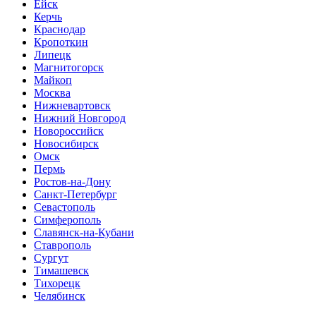
Ейск
Керчь
Краснодар
Кропоткин
Липецк
Магнитогорск
Майкоп
Москва
Нижневартовск
Нижний Новгород
Новороссийск
Новосибирск
Омск
Пермь
Ростов-на-Дону
Санкт-Петербург
Севастополь
Симферополь
Славянск-на-Кубани
Ставрополь
Сургут
Тимашевск
Тихорецк
Челябинск