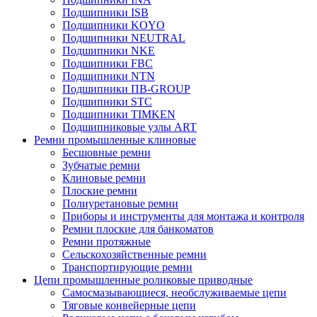
Подшипники ISB
Подшипники KOYO
Подшипники NEUTRAL
Подшипники NKE
Подшипники FBC
Подшипники NTN
Подшипники ПВ-GROUP
Подшипники STC
Подшипники TIMKEN
Подшипниковые узлы ART
Ремни промышленные клиновые
Бесшовные ремни
Зубчатые ремни
Клиновые ремни
Плоские ремни
Полиуретановые ремни
Приборы и инструменты для монтажа и контроля
Ремни плоские для банкоматов
Ремни протяжные
Сельскохозяйственные ремни
Транспортирующие ремни
Цепи промышленные роликовые приводные
Самосмазывающиеся, необслуживаемые цепи
Тяговые конвейерные цепи