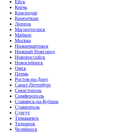
Ейск
Керчь
Краснодар
Кропоткин
Липецк
Магнитогорск
Майкоп
Москва
Нижневартовск
Нижний Новгород
Новороссийск
Новосибирск
Омск
Пермь
Ростов-на-Дону
Санкт-Петербург
Севастополь
Симферополь
Славянск-на-Кубани
Ставрополь
Сургут
Тимашевск
Тихорецк
Челябинск