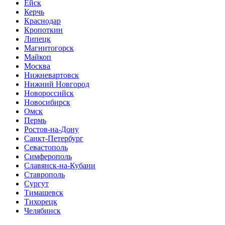
Ейск
Керчь
Краснодар
Кропоткин
Липецк
Магнитогорск
Майкоп
Москва
Нижневартовск
Нижний Новгород
Новороссийск
Новосибирск
Омск
Пермь
Ростов-на-Дону
Санкт-Петербург
Севастополь
Симферополь
Славянск-на-Кубани
Ставрополь
Сургут
Тимашевск
Тихорецк
Челябинск