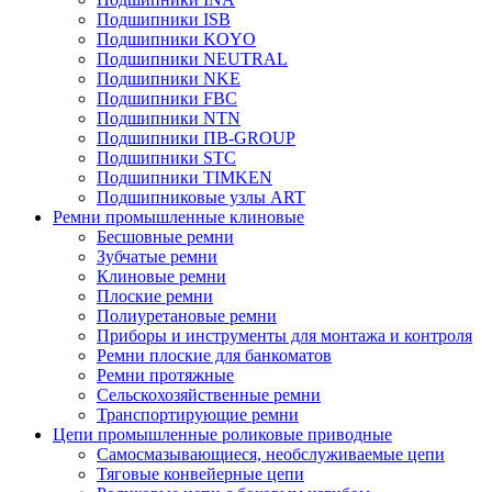
Подшипники ISB
Подшипники KOYO
Подшипники NEUTRAL
Подшипники NKE
Подшипники FBC
Подшипники NTN
Подшипники ПВ-GROUP
Подшипники STC
Подшипники TIMKEN
Подшипниковые узлы ART
Ремни промышленные клиновые
Бесшовные ремни
Зубчатые ремни
Клиновые ремни
Плоские ремни
Полиуретановые ремни
Приборы и инструменты для монтажа и контроля
Ремни плоские для банкоматов
Ремни протяжные
Сельскохозяйственные ремни
Транспортирующие ремни
Цепи промышленные роликовые приводные
Самосмазывающиеся, необслуживаемые цепи
Тяговые конвейерные цепи