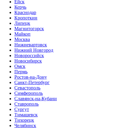
Ейск
Керчь
Краснодар
Кропоткин
Липецк
Магнитогорск
Майкоп
Москва
Нижневартовск
Нижний Новгород
Новороссийск
Новосибирск
Омск
Пермь
Ростов-на-Дону
Санкт-Петербург
Севастополь
Симферополь
Славянск-на-Кубани
Ставрополь
Сургут
Тимашевск
Тихорецк
Челябинск