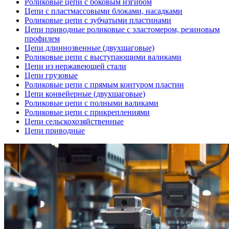
Роликовые цепи с боковым изгибом
Цепи с пластмассовыми блоками, насадками
Роликовые цепи с зубчатыми пластинами
Цепи приводные роликовые с эластомером, резиновым
профилем
Цепи длиннозвенные (двухшаговые)
Роликовые цепи с выступающими валиками
Цепи из нержавеющей стали
Цепи грузовые
Роликовые цепи с прямым контуром пластин
Цепи конвейерные (двухшаговые)
Роликовые цепи с полными валиками
Роликовые цепи с прикреплениями
Цепи сельскохозяйственные
Цепи приводные