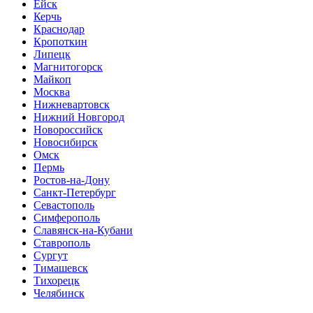
Ейск
Керчь
Краснодар
Кропоткин
Липецк
Магнитогорск
Майкоп
Москва
Нижневартовск
Нижний Новгород
Новороссийск
Новосибирск
Омск
Пермь
Ростов-на-Дону
Санкт-Петербург
Севастополь
Симферополь
Славянск-на-Кубани
Ставрополь
Сургут
Тимашевск
Тихорецк
Челябинск