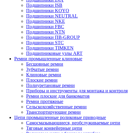
Подшипники ISB
Подшипники KOYO
Подшипники NEUTRAL
Подшипники NKE
Подшипники FBC
Подшипники NTN
Подшипники ПВ-GROUP
Подшипники STC
Подшипники TIMKEN
Подшипниковые узлы ART
Ремни промышленные клиновые
Бесшовные ремни
Зубчатые ремни
Клиновые ремни
Плоские ремни
Полиуретановые ремни
Приборы и инструменты для монтажа и контроля
Ремни плоские для банкоматов
Ремни протяжные
Сельскохозяйственные ремни
Транспортирующие ремни
Цепи промышленные роликовые приводные
Самосмазывающиеся, необслуживаемые цепи
Тяговые конвейерные цепи