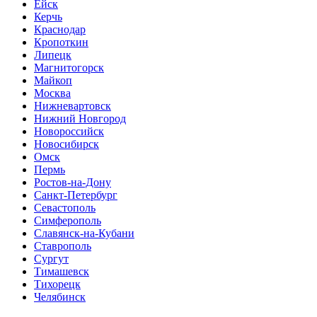
Ейск
Керчь
Краснодар
Кропоткин
Липецк
Магнитогорск
Майкоп
Москва
Нижневартовск
Нижний Новгород
Новороссийск
Новосибирск
Омск
Пермь
Ростов-на-Дону
Санкт-Петербург
Севастополь
Симферополь
Славянск-на-Кубани
Ставрополь
Сургут
Тимашевск
Тихорецк
Челябинск