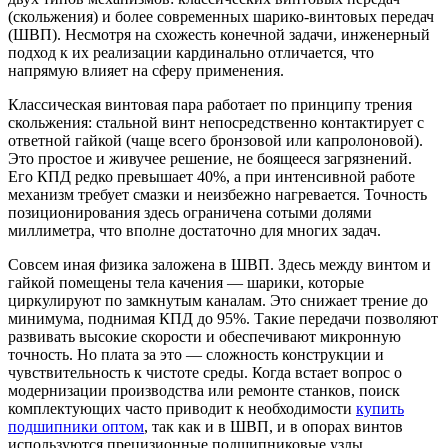
(скольжения) и более современных шарико-винтовых передач
(ШВП). Несмотря на схожесть конечной задачи, инженерный
подход к их реализации кардинально отличается, что
напрямую влияет на сферу применения.
Классическая винтовая пара работает по принципу трения
скольжения: стальной винт непосредственно контактирует с
ответной гайкой (чаще всего бронзовой или капролоновой).
Это простое и живучее решение, не боящееся загрязнений.
Его КПД редко превышает 40%, а при интенсивной работе
механизм требует смазки и неизбежно нагревается. Точность
позиционирования здесь ограничена сотыми долями
миллиметра, что вполне достаточно для многих задач.
Совсем иная физика заложена в ШВП. Здесь между винтом и
гайкой помещены тела качения — шарики, которые
циркулируют по замкнутым каналам. Это снижает трение до
минимума, поднимая КПД до 95%. Такие передачи позволяют
развивать высокие скорости и обеспечивают микронную
точность. Но плата за это — сложность конструкции и
чувствительность к чистоте среды. Когда встает вопрос о
модернизации производства или ремонте станков, поиск
комплектующих часто приводит к необходимости
купить
подшипники оптом
, так как и в ШВП, и в опорах винтов
используются прецизионные подшипниковые узлы.