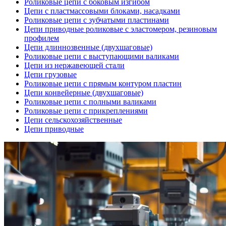
Роликовые цепи с боковым изгибом
Цепи с пластмассовыми блоками, насадками
Роликовые цепи с зубчатыми пластинами
Цепи приводные роликовые с эластомером, резиновым
профилем
Цепи длиннозвенные (двухшаговые)
Роликовые цепи с выступающими валиками
Цепи из нержавеющей стали
Цепи грузовые
Роликовые цепи с прямым контуром пластин
Цепи конвейерные (двухшаговые)
Роликовые цепи с полными валиками
Роликовые цепи с прикреплениями
Цепи сельскохозяйственные
Цепи приводные