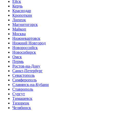
Ейск
Керчь
Краснодар
Кропоткин
Липецк
Магнитогорск
Майкоп
Москва
Нижневартовск
Нижний Новгород
Новороссийск
Новосибирск
Омск
Пермь
Ростов-на-Дону
Санкт-Петербург
Севастополь
Симферополь
Славянск-на-Кубани
Ставрополь
Сургут
Тимашевск
Тихорецк
Челябинск