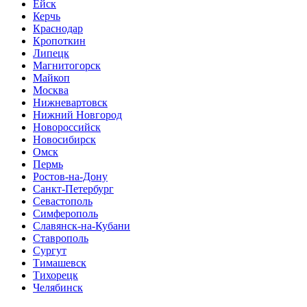
Ейск
Керчь
Краснодар
Кропоткин
Липецк
Магнитогорск
Майкоп
Москва
Нижневартовск
Нижний Новгород
Новороссийск
Новосибирск
Омск
Пермь
Ростов-на-Дону
Санкт-Петербург
Севастополь
Симферополь
Славянск-на-Кубани
Ставрополь
Сургут
Тимашевск
Тихорецк
Челябинск