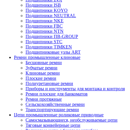
Подшипники ISB
Подшипники KOYO
Подшипники NEUTRAL
Подшипники NKE
Подшипники FBC
Подшипники NTN
Подшипники ПВ-GROUP
Подшипники STC
Подшипники TIMKEN
Подшипниковые узлы ART
Ремни промышленные клиновые
Бесшовные ремни
Зубчатые ремни
Клиновые ремни
Плоские ремни
Полиуретановые ремни
Приборы и инструменты для монтажа и контроля
Ремни плоские для банкоматов
Ремни протяжные
Сельскохозяйственные ремни
Транспортирующие ремни
Цепи промышленные роликовые приводные
Самосмазывающиеся, необслуживаемые цепи
Тяговые конвейерные цепи