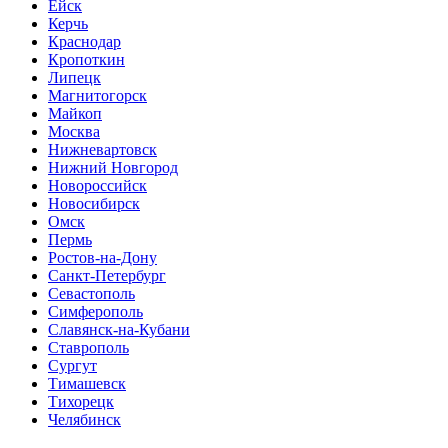
Ейск
Керчь
Краснодар
Кропоткин
Липецк
Магнитогорск
Майкоп
Москва
Нижневартовск
Нижний Новгород
Новороссийск
Новосибирск
Омск
Пермь
Ростов-на-Дону
Санкт-Петербург
Севастополь
Симферополь
Славянск-на-Кубани
Ставрополь
Сургут
Тимашевск
Тихорецк
Челябинск