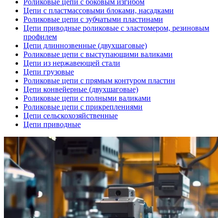
Роликовые цепи с боковым изгибом
Цепи с пластмассовыми блоками, насадками
Роликовые цепи с зубчатыми пластинами
Цепи приводные роликовые с эластомером, резиновым
профилем
Цепи длиннозвенные (двухшаговые)
Роликовые цепи с выступающими валиками
Цепи из нержавеющей стали
Цепи грузовые
Роликовые цепи с прямым контуром пластин
Цепи конвейерные (двухшаговые)
Роликовые цепи с полными валиками
Роликовые цепи с прикреплениями
Цепи сельскохозяйственные
Цепи приводные