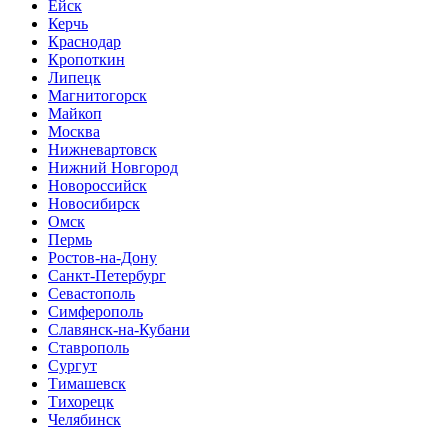
Ейск
Керчь
Краснодар
Кропоткин
Липецк
Магнитогорск
Майкоп
Москва
Нижневартовск
Нижний Новгород
Новороссийск
Новосибирск
Омск
Пермь
Ростов-на-Дону
Санкт-Петербург
Севастополь
Симферополь
Славянск-на-Кубани
Ставрополь
Сургут
Тимашевск
Тихорецк
Челябинск