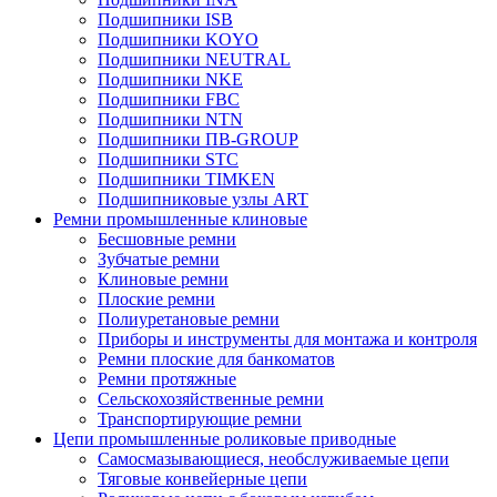
Подшипники ISB
Подшипники KOYO
Подшипники NEUTRAL
Подшипники NKE
Подшипники FBC
Подшипники NTN
Подшипники ПВ-GROUP
Подшипники STC
Подшипники TIMKEN
Подшипниковые узлы ART
Ремни промышленные клиновые
Бесшовные ремни
Зубчатые ремни
Клиновые ремни
Плоские ремни
Полиуретановые ремни
Приборы и инструменты для монтажа и контроля
Ремни плоские для банкоматов
Ремни протяжные
Сельскохозяйственные ремни
Транспортирующие ремни
Цепи промышленные роликовые приводные
Самосмазывающиеся, необслуживаемые цепи
Тяговые конвейерные цепи