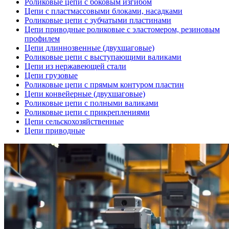
Роликовые цепи с боковым изгибом
Цепи с пластмассовыми блоками, насадками
Роликовые цепи с зубчатыми пластинами
Цепи приводные роликовые с эластомером, резиновым
профилем
Цепи длиннозвенные (двухшаговые)
Роликовые цепи с выступающими валиками
Цепи из нержавеющей стали
Цепи грузовые
Роликовые цепи с прямым контуром пластин
Цепи конвейерные (двухшаговые)
Роликовые цепи с полными валиками
Роликовые цепи с прикреплениями
Цепи сельскохозяйственные
Цепи приводные