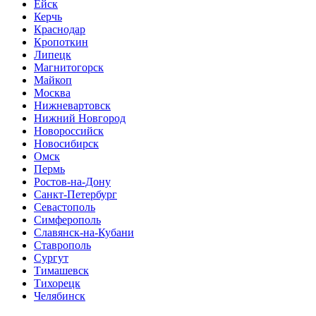
Ейск
Керчь
Краснодар
Кропоткин
Липецк
Магнитогорск
Майкоп
Москва
Нижневартовск
Нижний Новгород
Новороссийск
Новосибирск
Омск
Пермь
Ростов-на-Дону
Санкт-Петербург
Севастополь
Симферополь
Славянск-на-Кубани
Ставрополь
Сургут
Тимашевск
Тихорецк
Челябинск