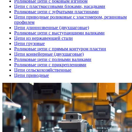
Роликовые цепи с боковым изгибом
Цепи с пластмассовыми блоками, насадками
Роликовые цепи с зубчатыми пластинами
Цепи приводные роликовые с эластомером, резиновым
профилем
Цепи длиннозвенные (двухшаговые)
Роликовые цепи с выступающими валиками
Цепи из нержавеющей стали
Цепи грузовые
Роликовые цепи с прямым контуром пластин
Цепи конвейерные (двухшаговые)
Роликовые цепи с полными валиками
Роликовые цепи с прикреплениями
Цепи сельскохозяйственные
Цепи приводные