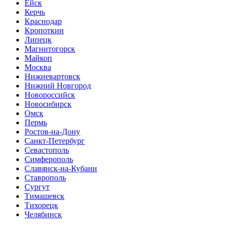
Ейск
Керчь
Краснодар
Кропоткин
Липецк
Магнитогорск
Майкоп
Москва
Нижневартовск
Нижний Новгород
Новороссийск
Новосибирск
Омск
Пермь
Ростов-на-Дону
Санкт-Петербург
Севастополь
Симферополь
Славянск-на-Кубани
Ставрополь
Сургут
Тимашевск
Тихорецк
Челябинск